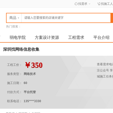
找需求
找施工人
商品
热门搜索：
全国弱电施工平台
找弱电工人
弱电安装全国服务
弱电施工平台.弱电施工队
厂家全国售后服务安装
商
弱电学院
方案设计资源
工程需求
平台介绍
深圳找网络信息收集
￥350
查看需求电
工程工价：
注公众号 
服务类型：
网络技术
城施工任务
施工日期：
60
付款方式：
平台托管
联系电话：
135****3330